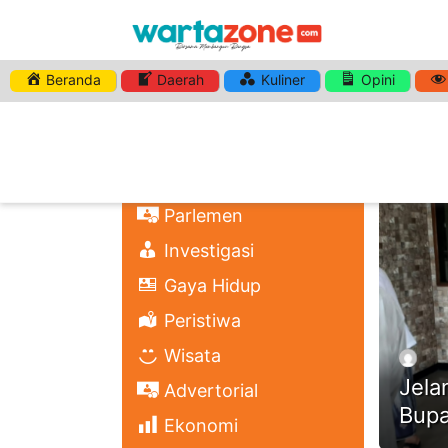
Beranda
Daerah
Kuliner
Opini
HASHTA
Nasional
Regional
Headli
Politik
Parlemen
Investigasi
Gaya Hidup
Peristiwa
Wisata
Jela
Advertorial
Bupa
Ekonomi