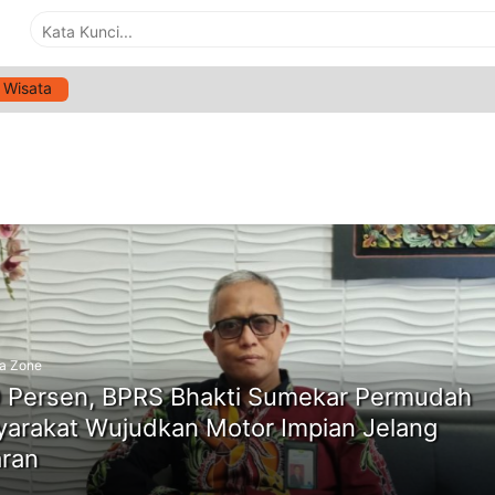
Wisata
G:
PEMBIAYAAN KENDARAAN SUMENEP
ne
a Zone
 Persen, BPRS Bhakti Sumekar Permudah
arakat Wujudkan Motor Impian Jelang
ran