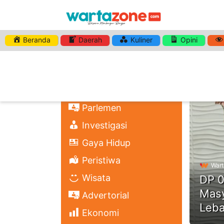
Beranda
Daerah
Kuliner
Opini
HASHTA
Nasional
Regional
Headli
Politik
Parlemen
Investigasi
Gaya Hidup
Peristiwa
Wart
Wisata
DP 0
Masy
Advertorial
Leba
Ekonomi