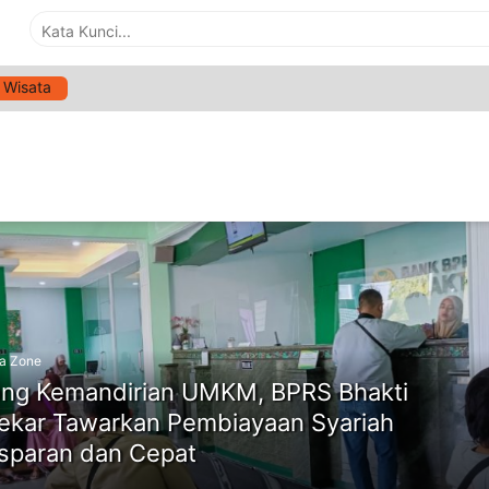
Wisata
G:
PEMBIAYAAN UMKM MADURA
ne
a Zone
ng Kemandirian UMKM, BPRS Bhakti
kar Tawarkan Pembiayaan Syariah
sparan dan Cepat