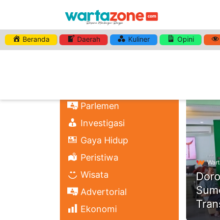
Beranda
Daerah
Kuliner
Opini
HASHTA
Nasional
Regional
Headli
Politik
Parlemen
Investigasi
Gaya Hidup
Peristiwa
Wart
Wisata
Doro
Sume
Advertorial
Tran
Ekonomi