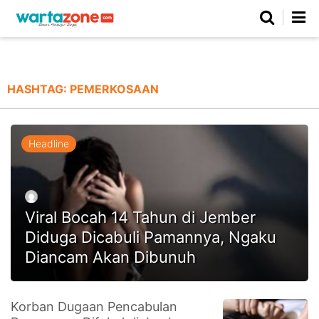
Netizen
Beranda
Daerah
Kuliner
Opini
Nasional
Regional
Politik
Parlemen
Investigasi
Gaya Hidup
Peristiwa
Wisata
Advertorial
Ekonomi
Pendidikan
Religi
Olahraga
HASHTAG:
PEMERKOSAAN
Beranda
About Us
Contact Us
Hak Jawab
Kode Etik
Pedoman Media Siber
Redaksi
Headline
Viral Bocah 14 Tahun di Jember
Diduga Dicabuli Pamannya, Ngaku
Diancam Akan Dibunuh
©
Korban Dugaan Pencabulan
Copyright
2026