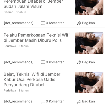
Perempuan Difabel di Jember
PT.
Sudah Jalani Visum
Balqis
Cyber
Daerah
3 tahun
Media
Sejahtera
[dot_recommends]
0 Komentar
Bagikan
Pelaku Pemerkosaan Teknisi Wifi
di Jember Masih Diburu Polisi
Peristiwa
3 tahun
[dot_recommends]
0 Komentar
Bagikan
Bejat, Teknisi Wifi di Jember
Kabur Usai Perkosa Gadis
Penyandang Difabel
Peristiwa
3 tahun
[dot_recommends]
0 Komentar
Bagikan