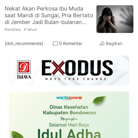
Nekat Akan Perkosa Ibu Muda
saat Mandi di Sungai, Pria Bertato
di Jember Jadi Bulan-bulanan
Warga
Peristiwa
4 tahun
[dot_recommends]
0 Komentar
Bagikan