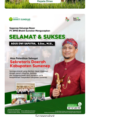
Screenshot