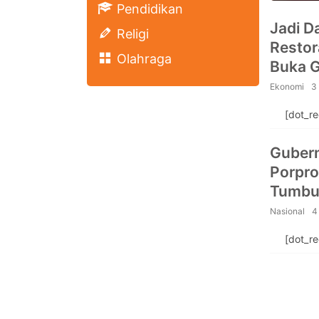
Pendidikan
Jadi D
Religi
Restor
Olahraga
Ekonomi
3
[dot_r
Gubern
Porpro
Tumbu
Nasional
4
[dot_r