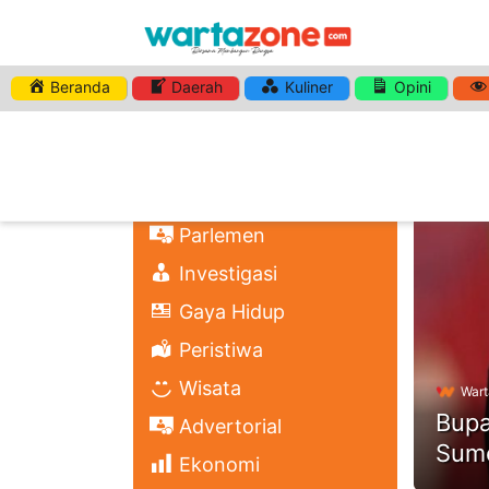
Beranda
Daerah
Kuliner
Opini
HASHTA
Nasional
Regional
Headli
Politik
Parlemen
Investigasi
Gaya Hidup
Peristiwa
Wisata
Wart
Bupa
Advertorial
Sume
Ekonomi