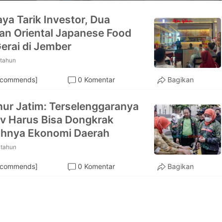
aya Tarik Investor, Dua
an Oriental Japanese Food
Buka Gerai di Jember
 tahun
ecommends]
0 Komentar
Bagikan
ur Jatim: Terselenggaranya
v Harus Bisa Dongkrak
hnya Ekonomi Daerah
 tahun
ecommends]
0 Komentar
Bagikan