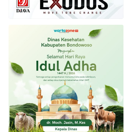
PT.
Balqis
Cyber
Media
Sejahtera