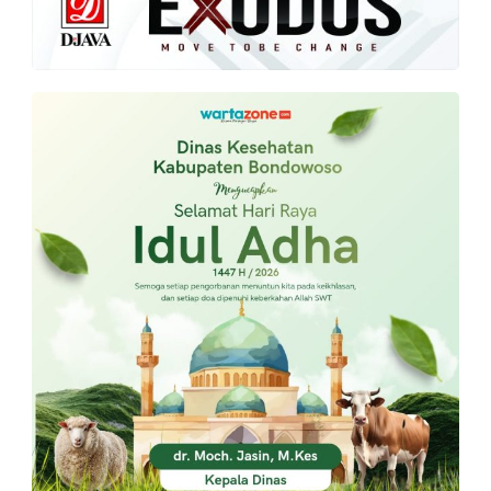
PT.
Balqis
Cyber
Media
Sejahtera