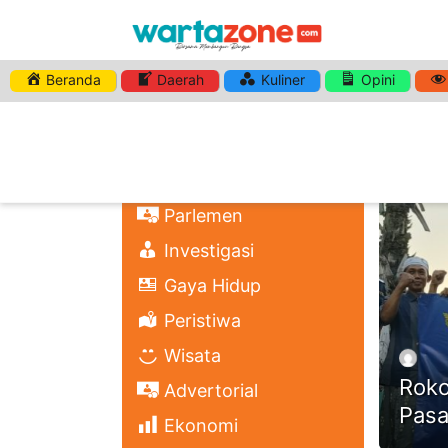
Beranda
Daerah
Kuliner
Opini
HASHTA
Nasional
Regional
Headli
Politik
Parlemen
Investigasi
Gaya Hidup
Peristiwa
Wisata
Roko
Advertorial
Pasa
Ekonomi