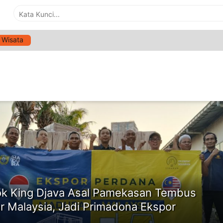
Wisata
G:
PRODUK TEMBAKAU MADURA
ne
k King Djava Asal Pamekasan Tembus
r Malaysia, Jadi Primadona Ekspor