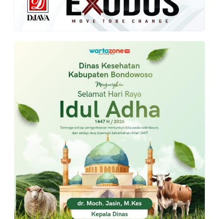
PT.
Balqis
Cyber
Media
Sejahtera