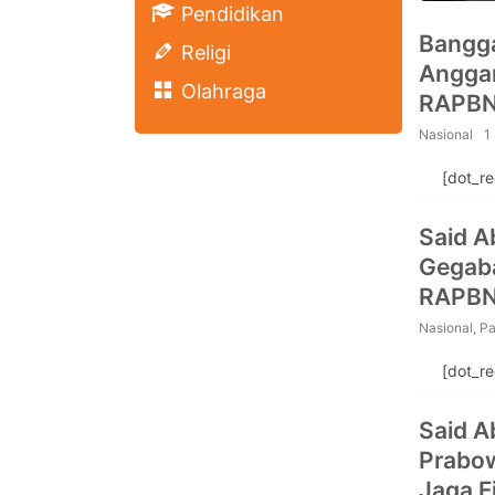
Pendidikan
Bangg
Religi
Anggar
Olahraga
RAPBN 
Pendid
Nasional
1
[dot_r
Said A
Gegab
RAPBN
Nasional
,
Pa
[dot_r
Said A
Prabow
Jaga F