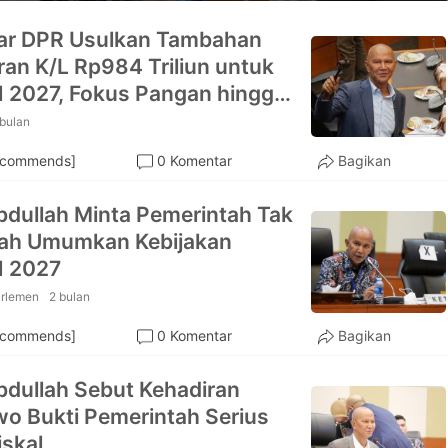
ar DPR Usulkan Tambahan
an K/L Rp984 Triliun untuk
2027, Fokus Pangan hingga
ikan
 bulan
ecommends]
0 Komentar
Bagikan
bdullah Minta Pemerintah Tak
ah Umumkan Kebijakan
 2027
rlemen
2 bulan
ecommends]
0 Komentar
Bagikan
bdullah Sebut Kehadiran
o Bukti Pemerintah Serius
iskal