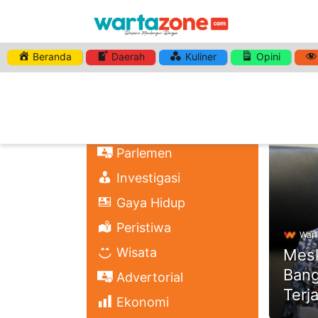
Beranda
Daerah
Kuliner
Opini
HASHTA
Nasional
Regional
Headli
Politik
Parlemen
Investigasi
Gaya Hidup
Peristiwa
Wart
Wisata
Mesk
Bang
Advertorial
Terj
Ekonomi