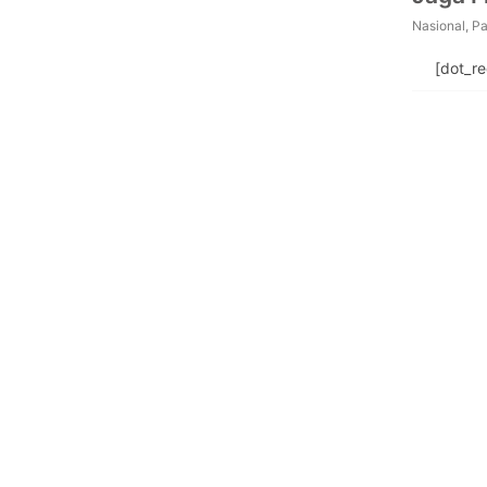
Nasional
,
Pa
[dot_r