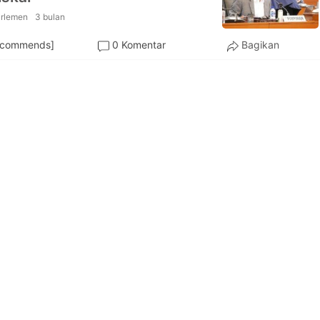
rlemen
3 bulan
ecommends]
0 Komentar
Bagikan