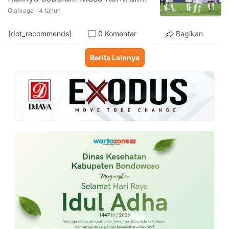
Habis
Olahraga
4 tahun
[dot_recommends]
0 Komentar
Bagikan
Berita Lainnya