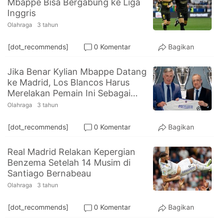
Mbappe Bisa Bergabung ke Liga
PT.
Inggris
Balqis
Cyber
Olahraga
3 tahun
Media
Sejahtera
[dot_recommends]
0 Komentar
Bagikan
Jika Benar Kylian Mbappe Datang
ke Madrid, Los Blancos Harus
Merelakan Pemain Ini Sebagai
Penggantinya
Olahraga
3 tahun
[dot_recommends]
0 Komentar
Bagikan
Real Madrid Relakan Kepergian
Benzema Setelah 14 Musim di
Santiago Bernabeau
Olahraga
3 tahun
[dot_recommends]
0 Komentar
Bagikan