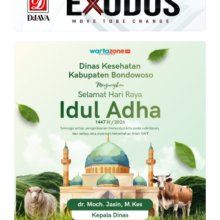
PT.
Balqis
Cyber
Media
Sejahtera