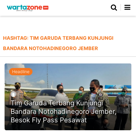
Netizen
Beranda
Daerah
Kuliner
Opini
Nasional
Regional
Politik
Parlemen
Investigasi
Gaya Hidup
Peristiwa
Wisata
Advertorial
Ekonomi
Pendidikan
Religi
Olahraga
HASHTAG:
TIM GARUDA TERBANG KUNJUNGI
BANDARA NOTOHADINEGORO JEMBER
Beranda
About Us
Contact Us
Hak Jawab
Kode Etik
Pedoman Media Siber
Redaksi
Headline
Tim Garuda Terbang Kunjungi
Bandara Notohadinegoro Jember,
Besok Fly Pass Pesawat
©
Copyright
2026