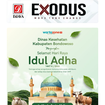
PT.
Balqis
Cyber
Media
Sejahtera