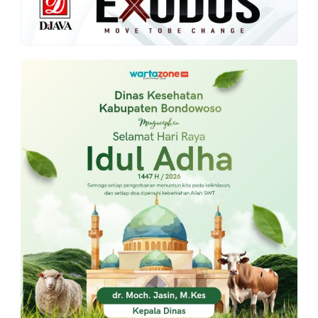
PT.
Balqis
Cyber
Media
Sejahtera