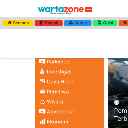
Beranda
Daerah
Kuliner
Opini
HASHTA
Nasional
Regional
Headli
Politik
Parlemen
Investigasi
Gaya Hidup
Peristiwa
Wisata
Pom 
Advertorial
Terb
Ekonomi