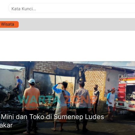
Wisata
G:
TOKO DI LENTENG
ne
Mini dan Toko di Sumenep Ludes
akar