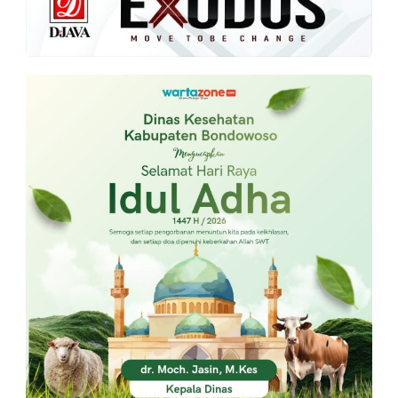
PT.
Balqis
Cyber
Media
Sejahtera