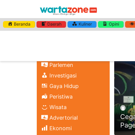
Beranda
Daerah
Kuliner
Opini
HASHTA
Nasional
Regional
Headli
Politik
Parlemen
Investigasi
Gaya Hidup
Peristiwa
Wisata
Cega
Advertorial
Page
Ekonomi