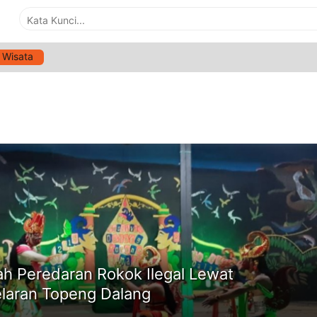
Wisata
G:
TOPENG DALANG
ne
h Peredaran Rokok Ilegal Lewat
laran Topeng Dalang