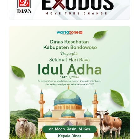
PT.
Balqis
Cyber
Media
Sejahtera