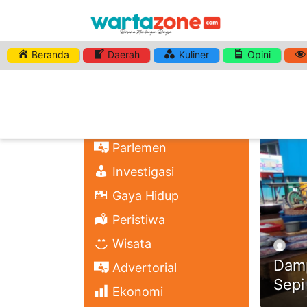
Beranda
Daerah
Kuliner
Opini
HASHTA
Nasional
Regional
Headli
Politik
Parlemen
Investigasi
Gaya Hidup
Peristiwa
Wisata
Damp
Advertorial
Sepi
Ekonomi