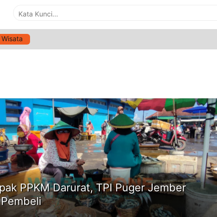
Wisata
G:
TPI PUGER JEMBER SEPI PEMBELI
ne
ak PPKM Darurat, TPI Puger Jember
 Pembeli