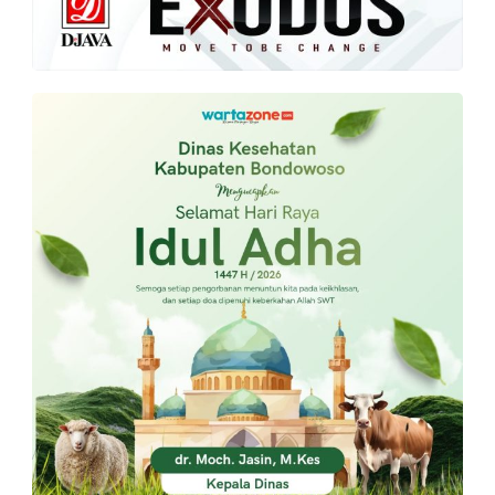
PT.
Balqis
Cyber
Media
Sejahtera