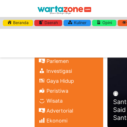
Beranda
Daerah
Kuliner
Opini
HASHTA
Nasional
Regional
Headli
Politik
Parlemen
Investigasi
Gaya Hidup
Peristiwa
Wisata
Sant
Said
Advertorial
Sant
Ekonomi