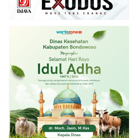
PT.
Balqis
Cyber
Media
Sejahtera