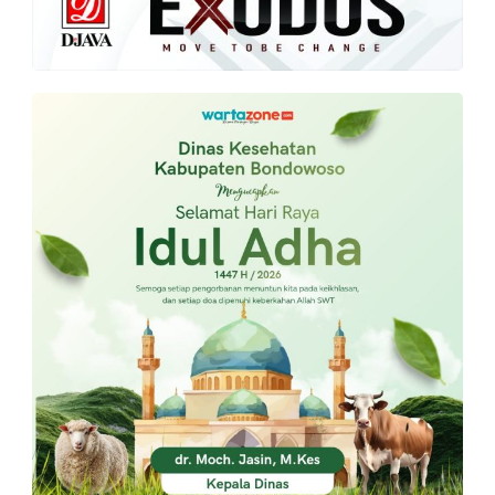
PT.
Balqis
Cyber
Media
Sejahtera