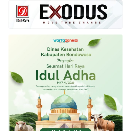
PT.
Balqis
Cyber
Media
Sejahtera