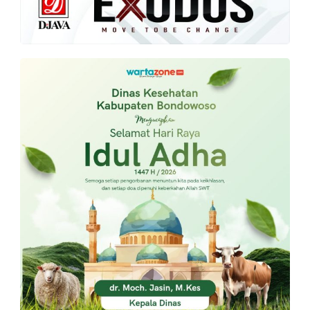
PT.
Balqis
Cyber
Media
Sejahtera