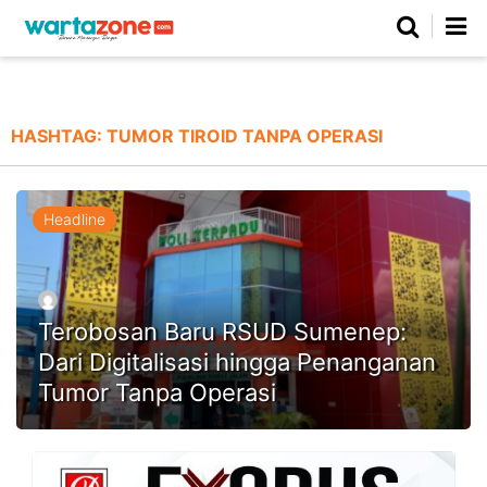
Netizen
Beranda
Daerah
Kuliner
Opini
Nasional
Regional
Politik
Parlemen
Investigasi
Gaya Hidup
Peristiwa
Wisata
Advertorial
Ekonomi
Pendidikan
Religi
Olahraga
HASHTAG:
TUMOR TIROID TANPA OPERASI
Beranda
About Us
Contact Us
Hak Jawab
Kode Etik
Pedoman Media Siber
Redaksi
Headline
Terobosan Baru RSUD Sumenep:
Dari Digitalisasi hingga Penanganan
Tumor Tanpa Operasi
©
Copyright
2026