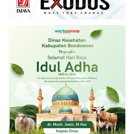
PT.
Balqis
Cyber
Media
Sejahtera