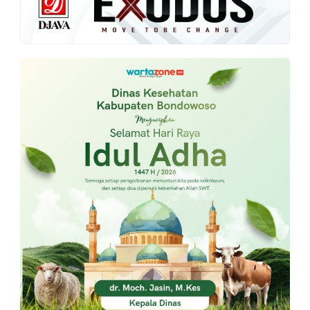
PT.
Balqis
Cyber
Media
Sejahtera