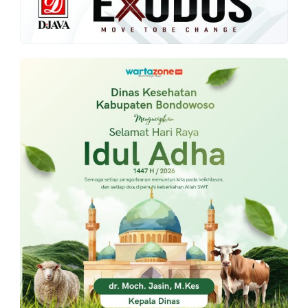
PT.
Balqis
Cyber
Media
Sejahtera