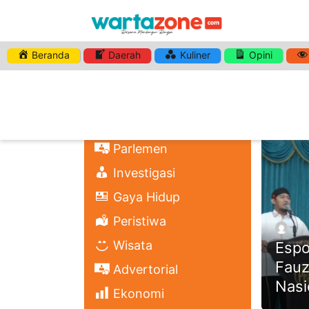
Beranda
Daerah
Kuliner
Opini
HASHTA
Nasional
Regional
Headli
Politik
Parlemen
Investigasi
Gaya Hidup
Peristiwa
Wisata
Espo
Fauz
Advertorial
Nasi
Ekonomi