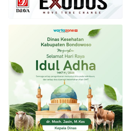
PT.
Balqis
Cyber
Media
Sejahtera