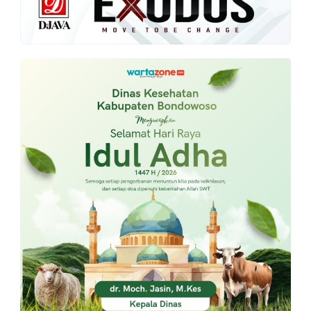
PT.
Balqis
Cyber
Media
Sejahtera