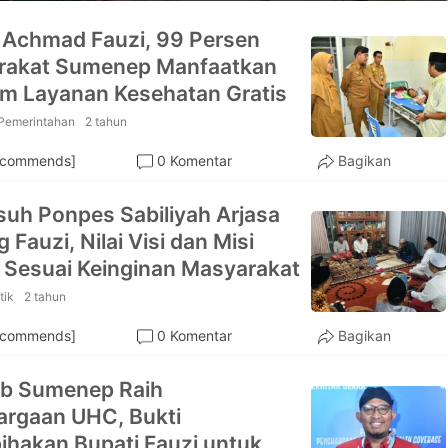
 Achmad Fauzi, 99 Persen
rakat Sumenep Manfaatkan
m Layanan Kesehatan Gratis
Pemerintahan
2 tahun
ecommends]
0 Komentar
Bagikan
uh Ponpes Sabiliyah Arjasa
Fauzi, Nilai Visi dan Misi
Sesuai Keinginan Masyarakat
tik
2 tahun
ecommends]
0 Komentar
Bagikan
b Sumenep Raih
rgaan UHC, Bukti
ihakan Bupati Fauzi untuk