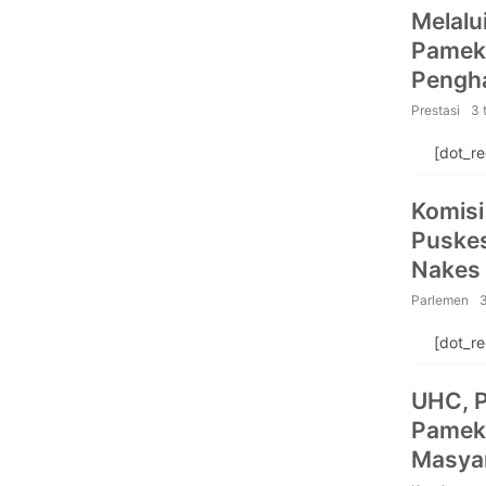
Melalu
Pameka
Pengha
Prestasi
3 
[dot_r
Komisi
Puskes
Nakes 
Pelay
Parlemen
[dot_r
UHC, 
Pamek
Masyar