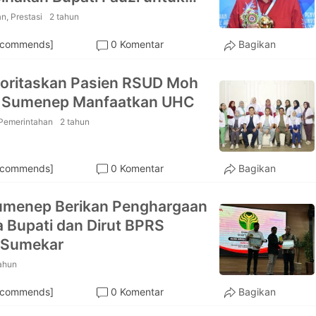
n Kesehatan
an
,
Prestasi
2 tahun
ecommends]
0 Komentar
Bagikan
ioritaskan Pasien RSUD Moh
 Sumenep Manfaatkan UHC
Pemerintahan
2 tahun
ecommends]
0 Komentar
Bagikan
umenep Berikan Penghargaan
 Bupati dan Dirut BPRS
 Sumekar
ahun
ecommends]
0 Komentar
Bagikan