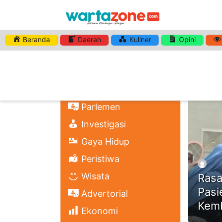
Beranda
Daerah
Kuliner
Opini
HASHTA
Nasional
Regional
Headli
Politik
Parlemen
Investigasi
Gaya Hidup
Peristiwa
Wisata
Rasa
Pasi
Advertorial
Kemb
Ekonomi