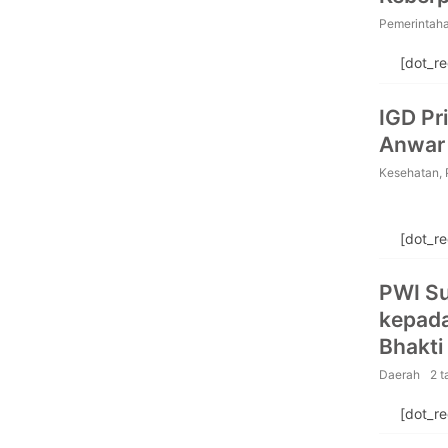
Rataka
Pemerintah
[dot_r
IGD Pr
Anwar
Kesehatan
,
[dot_r
PWI S
kepada
Bhakti
Daerah
2 t
[dot_r