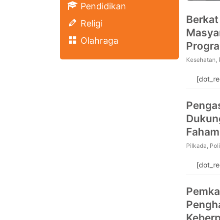
Pendidikan
Berkat
Religi
Masya
Olahraga
Progra
Kesehatan
,
[dot_r
Pengas
Dukung 
Faham 
Pilkada
,
Poli
[dot_r
Pemka
Pengha
Keberp