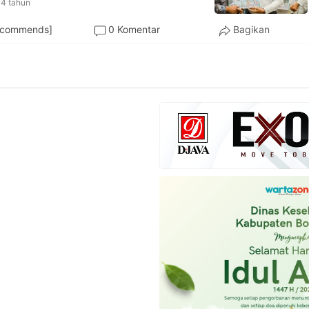
4 tahun
ecommends]
0 Komentar
Bagikan