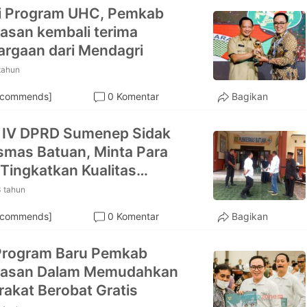
i Program UHC, Pemkab
san kembali terima
rgaan dari Mendagri
tahun
ecommends]
0 Komentar
Bagikan
 IV DPRD Sumenep Sidak
mas Batuan, Minta Para
Tingkatkan Kualitas
anan
3 tahun
ecommends]
0 Komentar
Bagikan
Program Baru Pemkab
asan Dalam Memudahkan
akat Berobat Gratis