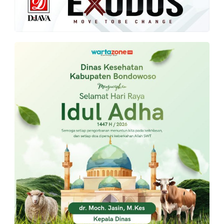
PT.
Balqis
Cyber
Media
Sejahtera