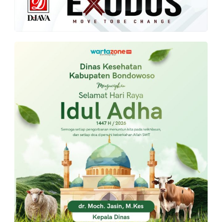
PT.
Balqis
Cyber
Media
Sejahtera