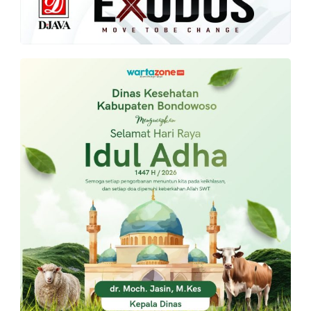
PT.
Balqis
Cyber
Media
Sejahtera