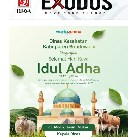
PT.
Balqis
Cyber
Media
Sejahtera