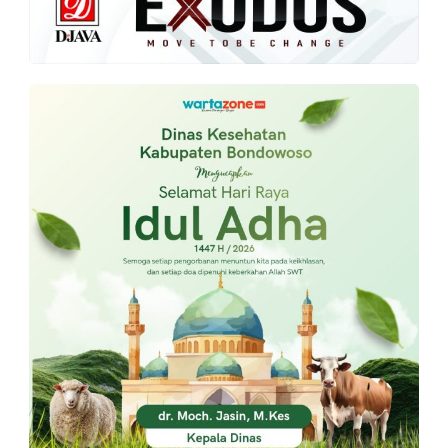
PT.
Balqis
Cyber
Media
Sejahtera