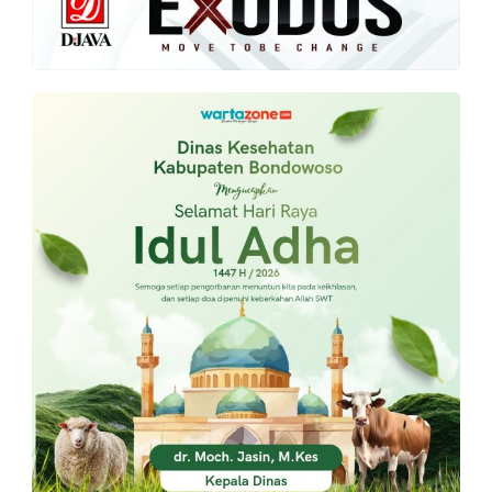
PT.
Balqis
Cyber
Media
Sejahtera