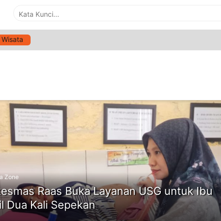
Wisata
G:
USG IBU HAMIL
ne
a Zone
esmas Raas Buka Layanan USG untuk Ibu
l Dua Kali Sepekan