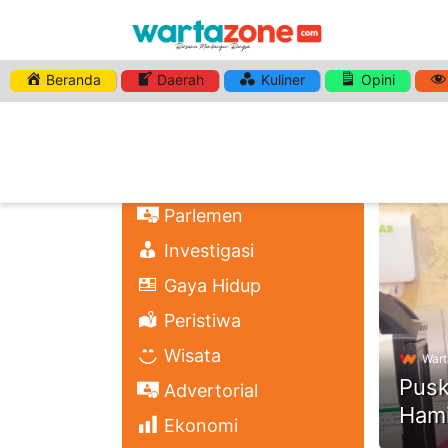
Beranda
Daerah
Kuliner
Opini
HASHTA
Nasional
Regional
Headli
Politik
Parlemen
Investigasi
Gaya Hidup
Peristiwa
Wisata
Wart
Pusk
Advertorial
Hami
Ekonomi