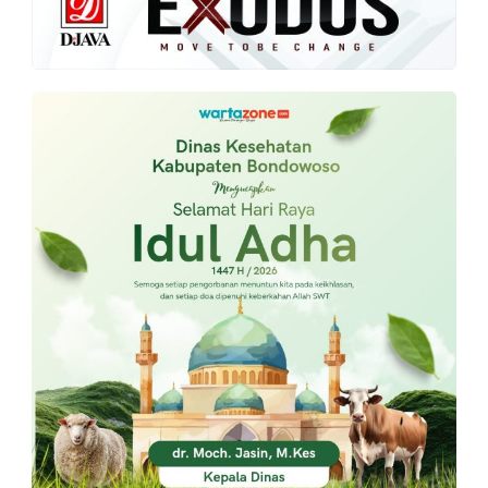
PT.
Balqis
Cyber
Media
Sejahtera