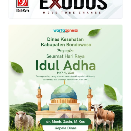
PT.
Balqis
Cyber
Media
Sejahtera