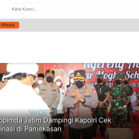
Wisata
G:
VAKSINASI DI PAMEKASAN
ne
opimda Jatim Dampingi Kapolri Cek
inasi di Pamekasan