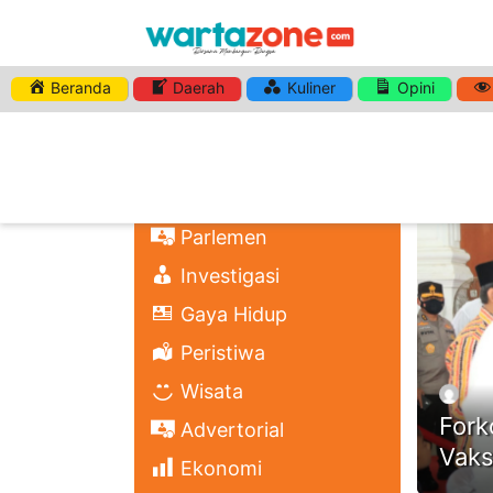
Beranda
Daerah
Kuliner
Opini
HASHTA
Nasional
Regional
Headli
Politik
Parlemen
Investigasi
Gaya Hidup
Peristiwa
Wisata
Fork
Advertorial
Vaks
Ekonomi