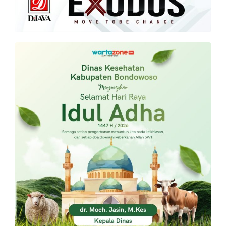
PT.
Balqis
Cyber
Media
Sejahtera