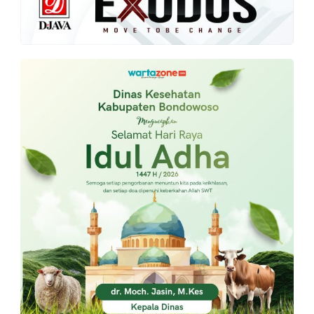
PT.
Balqis
Cyber
Media
Sejahtera