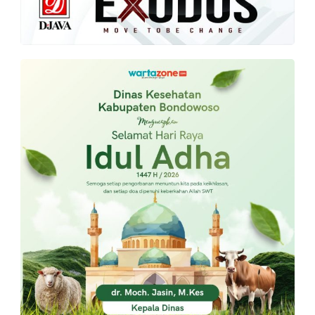
PT.
Balqis
Cyber
Media
Sejahtera