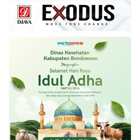
PT.
Balqis
Cyber
Media
Sejahtera