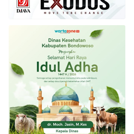
PT.
Balqis
Cyber
Media
Sejahtera