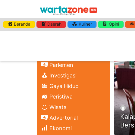
Beranda
Daerah
Kuliner
Opini
HASHTA
Nasional
Regional
Headli
Politik
Parlemen
Investigasi
Gaya Hidup
Peristiwa
Wisata
Kala
Advertorial
Bers
Ekonomi