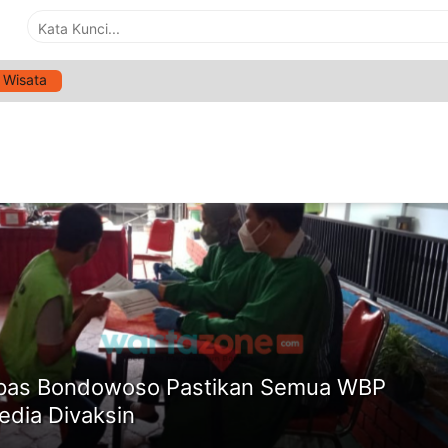
Wisata
G:
VAKSINASI UNTUK WARGA BINAAN
ne
pas Bondowoso Pastikan Semua WBP
edia Divaksin