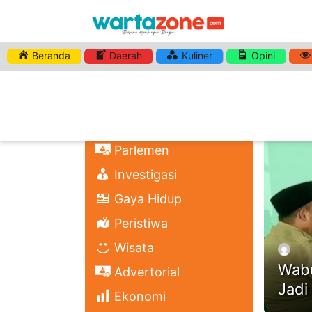
Beranda
Daerah
Kuliner
Opini
HASHTA
Nasional
Regional
Headli
Politik
Parlemen
Investigasi
Gaya Hidup
Peristiwa
Wisata
Wabu
Advertorial
Jadi
Ekonomi