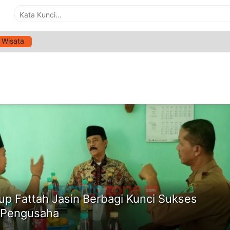
Wisata
G:
WABUB PAMEKASAN
ne
p Fattah Jasin Berbagi Kunci Sukses
 Pengusaha